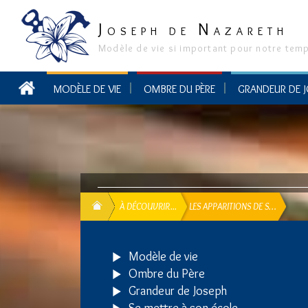
J
N
OSEPH DE
AZARETH
Modèle de vie si important pour notre tem
MODÈLE DE VIE
OMBRE DU PÈRE
GRANDEUR DE 
SAINT JOSEPH DANS L'ENCYCLOPÉDIE MARIALE
À DÉCOUVRIR...
LES APPARITIONS DE S…
Modèle de vie
Ombre du Père
Grandeur de Joseph