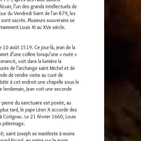
uin, l’un des grands intellectuels de
jour du Vendredi Saint de l'an 879, les
y sont sacrés. Plusieurs souverains se
otamment Louis XI au XVe siècle.
 10 août 1519. Ce jour-là, Jean de la
met d’une colline lorsqu’une « nuée »
enancé, voit dans la lumière la
ourés de l’archange saint Michel et de
ande de rendre visite au curé de
bâtir à cet endroit une chapelle sous le
e lendemain, Jean voit une seconde
 pierre du sanctuaire est posée, au
 plus tard, le pape Léon X accorde des
à Cotignac. Le 21 février 1660, Louis
 pèlerinage.
60, saint Joseph se manifeste à moins
pard Ricard, en prière sur le mont