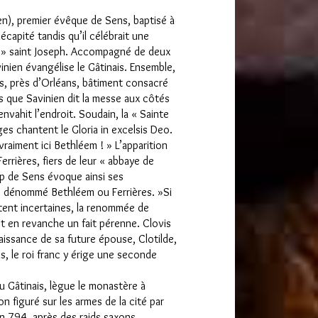
en), premier évêque de Sens, baptisé à
écapité tandis qu’il célébrait une
ir » saint Joseph. Accompagné de deux
nien évangélise le Gâtinais. Ensemble,
es, près d’Orléans, bâtiment consacré
is que Savinien dit la messe aux côtés
nvahit l’endroit. Soudain, la « Sainte
ges chantent le Gloria in excelsis Deo.
 vraiment ici Bethléem ! » L’apparition
errières, fiers de leur « abbaye de
oup de Sens évoque ainsi ses
, dénommé Bethléem ou Ferrières. »Si
stent incertaines, la renommée de
est en revanche un fait pérenne. Clovis
aissance de sa future épouse, Clotilde,
s, le roi franc y érige une seconde
u Gâtinais, lègue le monastère à
n figuré sur les armes de la cité par
n 794, après des raids saxons