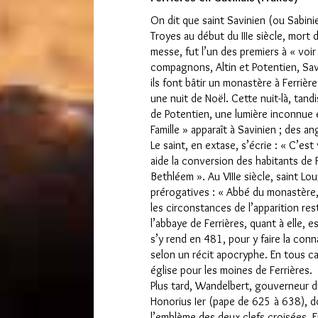
On dit que saint Savinien (ou Sabini
Troyes au début du IIIe siècle, mort d
messe, fut l’un des premiers à « vo
compagnons, Altin et Potentien, Savi
ils font bâtir un monastère à Ferrièr
une nuit de Noël. Cette nuit-là, tand
de Potentien, une lumière inconnue e
Famille » apparaît à Savinien ; des an
Le saint, en extase, s’écrie : « C’est
aide la conversion des habitants de F
Bethléem ». Au VIIIe siècle, saint L
prérogatives : « Abbé du monastère
les circonstances de l’apparition re
l’abbaye de Ferrières, quant à elle, 
s’y rend en 481, pour y faire la conn
selon un récit apocryphe. En tous ca
église pour les moines de Ferrières.
Plus tard, Wandelbert, gouverneur d
Honorius Ier (pape de 625 à 638), do
l’emblème des deux clefs croisées. E