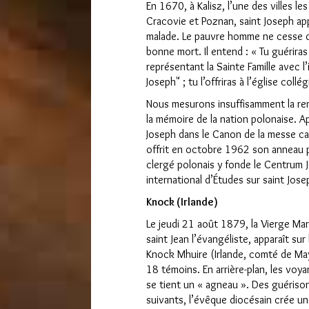
En 1670, à Kalisz, l’une des villes l
Cracovie et Poznan, saint Joseph app
malade. Le pauvre homme ne cesse de
bonne mort. Il entend : « Tu guérira
représentant la Sainte Famille avec l’
Joseph" ; tu l’offriras à l’église collég
Nous mesurons insuffisamment la re
la mémoire de la nation polonaise. Ap
Joseph dans le Canon de la messe cat
offrit en octobre 1962 son anneau po
clergé polonais y fonde le Centrum 
international d’Études sur saint Jose
Knock (Irlande)
Le jeudi 21 août 1879, la Vierge Ma
saint Jean l’évangéliste, apparaît sur 
Knock Mhuire (Irlande, comté de Ma
18 témoins. En arrière-plan, les voya
se tient un « agneau ». Des guériso
suivants, l’évêque diocésain crée u