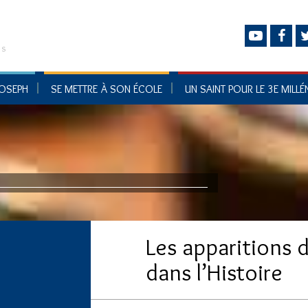
ps
JOSEPH
SE METTRE À SON ÉCOLE
UN SAINT POUR LE 3E MILLÉ
Les apparitions 
dans l’Histoire