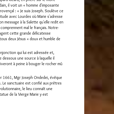
udain, il voit un « homme d'imposante
provençal : « Je suis Joseph. Soulève ce
ilitude avec Lourdes où Marie s'adresse
n message à la Salette qu'elle redit en
 comprennent mal le français. Notre-
tagent cette grande délicatesse
t tous deux Jésus « doux et humble de
injonction qui lui est adressée et,
re dessous une source à laquelle il
riveront à peine à bouger le rocher mû
vier 1661, Mgr Joseph Ondedei, évêque
s. Le sanctuaire est confié aux prêtres
olutionnaire, le lieu connaît une
atue de la Vierge Marie y est