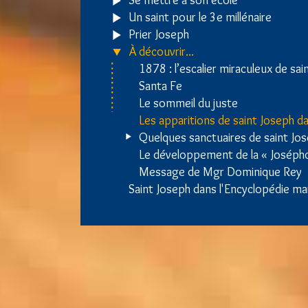
Se mettre à son école
Un saint pour le 3e millénaire
Prier Joseph
À découvrir...
1878 : l’escalier miraculeux de sai
Santa Fe
Le sommeil du juste
Les apparitions de saint Joseph da
Quelques sanctuaires de saint Jo
Le développement de la « Josépho
Message de Mgr Dominique Rey
Saint Joseph dans l'Encyclopédie mar