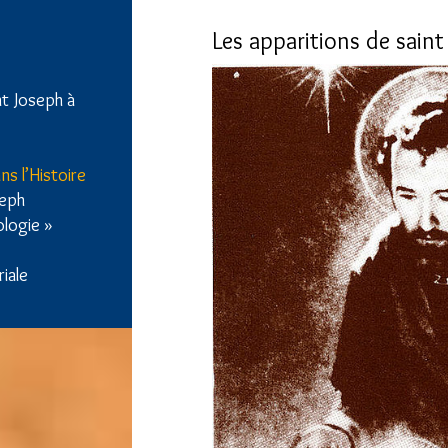
Les apparitions de saint
nt Joseph à
ns l’Histoire
seph
logie »
iale