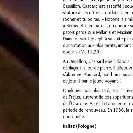
Bessillon. Gaspard est assoiffé ; so
stature à ses côtés » qui lui dit, en 
rocher et tu boiras. » Notons la sim
à Bernadette en patois, ou encore so
patois parce que Mélanie et Maximin
Dame et saint Joseph à sa suite par
d'adaptation aux plus petits, imitan
coeur » (Mt 11,29).
Au Bessillon, Gaspard obéit donc à l'
déplaçant la lourde pierre, il découv
s'abreuve. Plus tard, huit hommes ar
ce jour-là par le jeune voyant !
Quelques mois plus tard, le 31 jan
de Fréjus, authentifie ces apparition
de l’Oratoire. Après la tourmente rév
période de renouveau. En 1938, la st
couronnée.
Kalisz (Pologne)