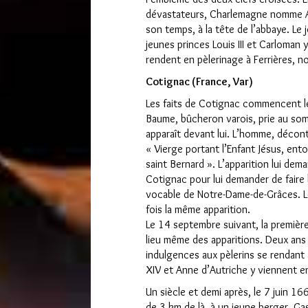
dévastateurs, Charlemagne nomme Alc
son temps, à la tête de l’abbaye. Le 
jeunes princes Louis III et Carloman 
rendent en pèlerinage à Ferrières, n
Cotignac (France, Var)
Les faits de Cotignac commencent le
Baume, bûcheron varois, prie au som
apparaît devant lui. L’homme, décont
« Vierge portant l’Enfant Jésus, ent
saint Bernard ». L’apparition lui dem
Cotignac pour lui demander de faire 
vocable de Notre-Dame-de-Grâces. L
fois la même apparition.
Le 14 septembre suivant, la première
lieu même des apparitions. Deux ans
indulgences aux pèlerins se rendant 
XIV et Anne d’Autriche y viennent en
Un siècle et demi après, le 7 juin 16
de 3 km de là, à un jeune berger, Gas