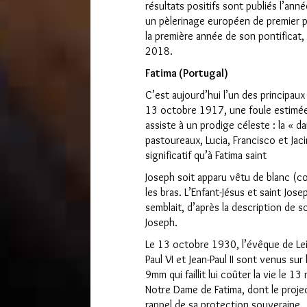
résultats positifs sont publiés l’anné
un pèlerinage européen de premier pla
la première année de son pontificat,
2018.
Fatima (Portugal)
C’est aujourd’hui l’un des principau
13 octobre 1917, une foule estimé
assiste à un prodige céleste : la « dan
pastoureaux, Lucia, Francisco et Jacin
significatif qu’à Fatima saint
Joseph soit apparu vêtu de blanc (co
les bras. L’Enfant-Jésus et saint Jos
semblait, d’après la description de s
Joseph.
Le 13 octobre 1930, l’évêque de Leir
Paul VI et Jean-Paul II sont venus sur l
9mm qui faillit lui coûter la vie le 1
Notre Dame de Fatima, dont le proje
rappel de sa protection souveraine.