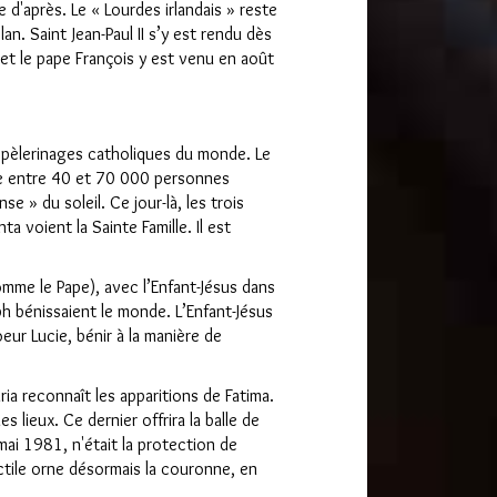
e d'après. Le « Lourdes irlandais » reste
n. Saint Jean-Paul II s’y est rendu dès
 et le pape François y est venu en août
x pèlerinages catholiques du monde. Le
e entre 40 et 70 000 personnes
se » du soleil. Ce jour-là, les trois
ta voient la Sainte Famille. Il est
mme le Pape), avec l’Enfant-Jésus dans
eph bénissaient le monde. L’Enfant-Jésus
oeur Lucie, bénir à la manière de
ia reconnaît les apparitions de Fatima.
es lieux. Ce dernier offrira la balle de
3 mai 1981, n'était la protection de
ctile orne désormais la couronne, en