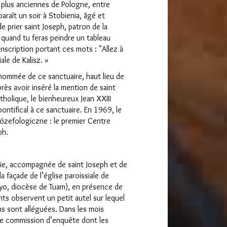
es plus anciennes de Pologne, entre
araît un soir à Stobienia, âgé et
 prier saint Joseph, patron de la
s quand tu feras peindre un tableau
inscription portant ces mots : "Allez à
iale de Kalisz. »
nommée de ce sanctuaire, haut lieu de
rès avoir inséré la mention de saint
holique, le bienheureux Jean XXIII
ntifical à ce sanctuaire. En 1969, le
Józefologiczne : le premier Centre
ph.
rie, accompagnée de saint Joseph et de
la façade de l’église paroissiale de
yo, diocèse de Tuam), en présence de
nts observent un petit autel sur lequel
ns sont alléguées. Dans les mois
ne commission d’enquête dont les