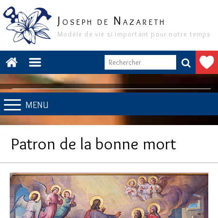
J
N
OSEPH DE
AZARETH
Modèle de vie si important pour notre temps
MENU
Patron de la bonne mort