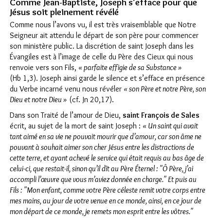
Comme Jean-Baptiste, Joseph s’efface pour que
Jésus soit pleinement révélé
Comme nous l’avons vu, il est très vraisemblable que Notre
Seigneur ait attendu le départ de son père pour commencer
son ministère public. La discrétion de saint Joseph dans les
Évangiles est à l’image de celle du Père des Cieux qui nous
renvoie vers son Fils,
« parfaite effigie de sa Substance »
(Hb 1,3). Joseph ainsi garde le silence et s’efface en présence
du Verbe incarné venu nous révéler
« son Père et notre Père, son
Dieu et notre Dieu »
(cf. Jn 20,17).
Dans son Traité de l’amour de Dieu,
saint François de Sales
écrit, au sujet de la mort de saint Joseph :
« Un saint qui avait
tant aimé en sa vie ne pouvait mourir que d’amour, car son âme ne
pouvant à souhait aimer son cher Jésus entre les distractions de
cette terre, et ayant achevé le service qui était requis au bas âge de
celui-ci, que restait-il, sinon qu’il dît au Père Éternel : "Ô Père, j’ai
accompli l’œuvre que vous m’aviez donnée en charge." Et puis au
Fils : "Mon enfant, comme votre Père céleste remit votre corps entre
mes mains, au jour de votre venue en ce monde, ainsi, en ce jour de
mon départ de ce monde, je remets mon esprit entre les vôtres."