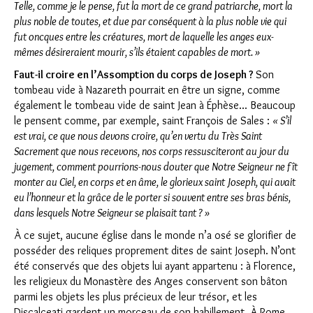
Telle, comme je le pense, fut la mort de ce grand patriarche, mort la
plus noble de toutes, et due par conséquent à la plus noble vie qui
fut oncques entre les créatures, mort de laquelle les anges eux-
mêmes désireraient mourir, s’ils étaient capables de mort. »
Faut-il croire en l’Assomption du corps de Joseph ?
Son
tombeau vide à Nazareth pourrait en être un signe, comme
également le tombeau vide de saint Jean à Éphèse... Beaucoup
le pensent comme, par exemple, saint François de Sales :
« S’il
est vrai, ce que nous devons croire, qu’en vertu du Très Saint
Sacrement que nous recevons, nos corps ressusciteront au jour du
jugement, comment pourrions-nous douter que Notre Seigneur ne fît
monter au Ciel, en corps et en âme, le glorieux saint Joseph, qui avait
eu l’honneur et la grâce de le porter si souvent entre ses bras bénis,
dans lesquels Notre Seigneur se plaisait tant ? »
À ce sujet, aucune église dans le monde n’a osé se glorifier de
posséder des reliques proprement dites de saint Joseph. N’ont
été conservés que des objets lui ayant appartenu : à Florence,
les religieux du Monastère des Anges conservent son bâton
parmi les objets les plus précieux de leur trésor, et les
Discalceati gardent un morceau de son habillement. À Rome,