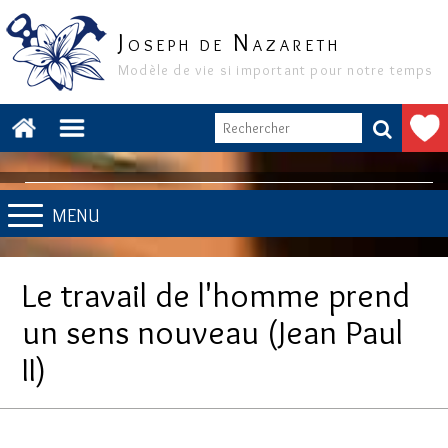
J
N
OSEPH DE
AZARETH
Modèle de vie si important pour notre temps
MENU
Le travail de l'homme prend
un sens nouveau (Jean Paul
II)