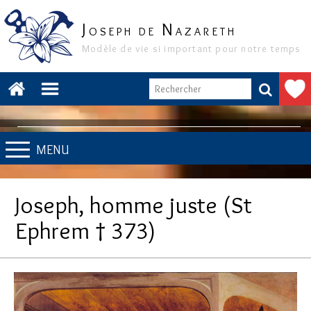
J
N
OSEPH DE
AZARETH
Modèle de vie si important pour notre temps
MENU
Joseph, homme juste (St
Ephrem † 373)