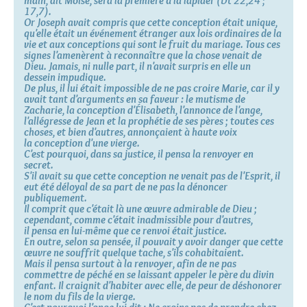
main, dit Moïse, sera la première à la lapider (Dt 22,24 ;
17,7).
Or Joseph avait compris que cette conception était unique,
qu'elle était un événement étranger aux lois ordinaires de la
vie et aux conceptions qui sont le fruit du mariage. Tous ces
signes
l'amenèrent
à reconnaître que la chose venait de
Dieu. Jamais, ni nulle part, il n'avait surpris en elle un
dessein impudique.
De plus, il lui était impossible de ne pas croire Marie, car il y
avait tant d'arguments en sa faveur : le mutisme de
Zacharie, la conception d'Élisabeth, l'annonce de
l'ange
,
l'allégresse de Jean et la prophétie de ses pères ; toutes ces
choses, et bien d'autres, annonçaient à haute voix
la conception d'une vierge.
C'est pourquoi, dans sa justice, il pensa la renvoyer en
secret.
S'il avait su que cette conception ne venait pas de l'Esprit, il
eut été déloyal de sa part de ne pas la dénoncer
publiquement.
Il comprit que c'était là une œuvre admirable de Dieu ;
cependant, comme c'était inadmissible pour d'autres,
il pensa en lui-même que ce renvoi était justice.
En outre, selon sa pensée, il pouvait y avoir danger que cette
œuvre ne souffrit quelque tache, s'ils cohabitaient.
Mais il pensa surtout à la renvoyer, afin de ne pas
commettre de péché en se laissant appeler le père du divin
enfant. Il craignit d'habiter avec elle, de peur de déshonorer
le nom du fils de la
vierge
.