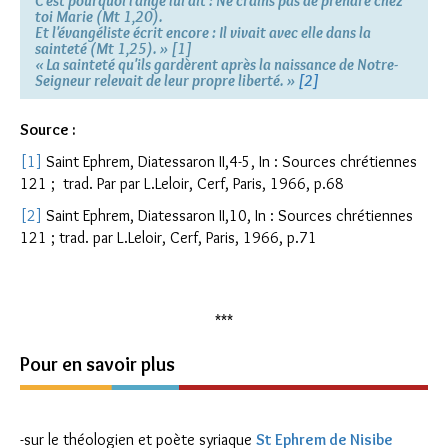
C'est pourquoi
l'ange
lui dit : Ne crains pas de prendre chez
toi Marie (Mt 1,20).
Et l'évangéliste écrit encore : Il vivait avec elle dans la
sainteté (Mt 1,25). » [1]
« La sainteté qu'ils gardèrent après la naissance de
Notre-
Seigneur
relevait de leur propre liberté. »
[2]
Sou
rce :
[1]
Saint Ephrem, Diatessaron II,4-5, In : Sources chrétiennes
121 ; trad. Par par L.Leloir, Cerf, Paris, 1966, p.68
[2]
Saint Ephrem, Diatessaron II,10, In : Sources chrétiennes
121 ; trad. par L.Leloir, Cerf, Paris, 1966, p.71
***
Pour en savoir plus
-sur le théologien et poète syriaque
St Ephrem de Nisibe